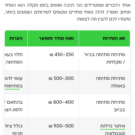
אחד הדברים שמטרידים הכי הרבה אנשים בזמן תקלה הוא הפחד
מחיוב מופרז. להלן טווחי מחירים שקופים לשירותים הנפוצים ביותר,
שיעזרו לכם להבין מה לצפות:
סוג השירות
טווח מחיר משוער
הערות
פתיחת סתימה בכיור
250–450 ₪
תלוי בעומק 
/ מקלחת
הסתימה
פתיחת סתימה
300–500 ₪
עשוי להשתנ
באסלה
ב
סתימות עמ
פתיחת סתימה
400–800 ₪
בהתאם לנגי
בביוב
ולסוג הצנרת
איתור נזילות
500–900 ₪
כולל ציוד א
(טכנולוגיה
תרמי