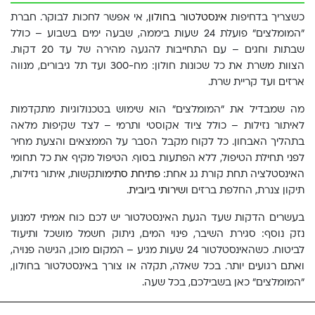
כשצריך בדחיפות
אינסטלטור בחולון
, אי אפשר לחכות לבוקר. חברת
"המומלצים" פועלת 24 שעות ביממה, שבעה ימים בשבוע – כולל
שבתות וחגים – עם התחייבות להגעה מהירה של עד 20 דקות.
הצוות משרת את כל שכונות חולון: מח-300 ועד תל גיבורים, מנווה
ארזים ועד קריית שרת.
מה שמבדיל את "המומלצים" הוא שימוש בטכנולוגיות מתקדמות
לאיתור נזילות – כולל ציוד אקוסטי ותרמי – לצד שקיפות מלאה
בתהליך האבחון. כל לקוח מקבל הסבר על הממצאים והצעת מחיר
לפני תחילת הטיפול, ללא הפתעות בסוף. הטיפול מקיף את כל תחומי
האינסטלציה תחת קורת גג אחת:
פתיחת סתימ
ותקשות, איתור נזילות,
תיקון צנרת, החלפת ברזים ו
שירותי ביובית
.
בעשרים הדקות שעד הגעת האינסטלטור יש לכם כוח אמיתי למנוע
נזק נוסף: סגירת השיבר, פינוי המים, ניתוק חשמל מושכל ותיעוד
לביטוח. כשהאינסטלטור 24 שעות מגיע – המקום מוכן, הגישה פנויה,
ואתם רגועים יותר. בכל שאלה, תקלה או צורך באינסטלטור בחולון,
"המומלצים" כאן בשבילכם, בכל שעה.