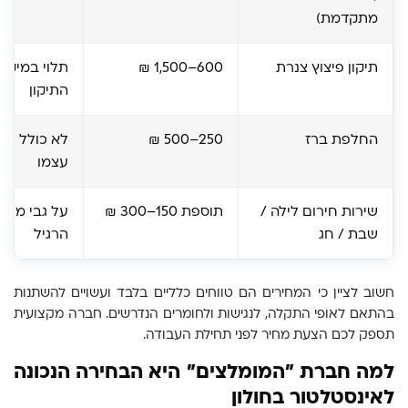
מתקדמת)
תיקון פיצוץ צנרת
600–1,500 ₪
תלוי במיקום
התיקון
החלפת ברז
250–500 ₪
לא כולל על
עצמו
שירות חירום לילה /
תוספת 150–300 ₪
על גבי מחי
שבת / חג
הרגיל
חשוב לציין כי המחירים הם טווחים כלליים בלבד ועשויים להשתנות
בהתאם לאופי התקלה, לנגישות ולחומרים הנדרשים. חברה מקצועית
תספק לכם הצעת מחיר לפני תחילת העבודה.
למה חברת "המומלצים" היא הבחירה הנכונה
לאינסטלטור בחולון