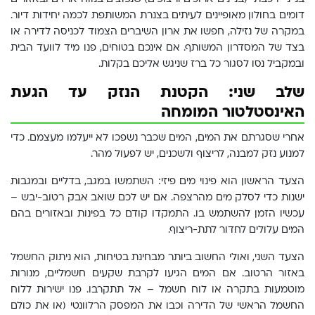
דומים בחולון מאופיינים לעיתים בצנרת המשותפת לכמה יחידות דיור.
במקרה של נזילה, חפשו את ארון השיברים הצמוד לכניסה לדירה או
בצד של המסדרון המשותף. אם אינכם בטוחים, פנו מיד לוועד הבית
ובמקביל נסו לסגור כל ברז שניגש אליכם בקלות.
שלב שני: הקטנת הנזק עד הגעת
האינסטלטור המומחה
אחרי שסגרתם את המים, המים שכבר נשפכו לא ייעלמו מעצמם. כדי
למנוע נזק למבנה, לריצוף ולשכנים, יש לפעול מהר.
הצעד הראשון הוא פינוי מים פיזי: השתמשו במגב, בדליים ובמגבות
ישנות כדי לסלק מים מהרצפה. אם יש לכם שואב אבק רטוב-יבש –
עכשיו הזמן להשתמש בו. התמקדו קודם כל בפינות ובאזורים בהם
המים עלולים לחדור לתת-ריצוף.
הצעד השני, ואולי החשוב ביותר מבחינת בטיחות, הוא ניתוק החשמל
באזור הרטוב. אם המים הגיעו לקרבת שקעים חשמליים, מנורות
מוטמעות בתקרה או לוח חשמל – אל תתקרבו. פנו ישירות ללוח
החשמל הראשי של הדירה וכבו את המפסק הרלוונטי (או את כולם