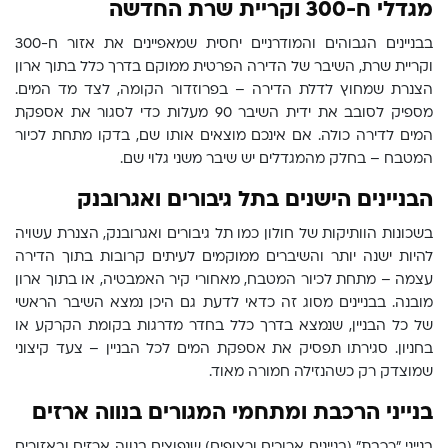
מגדלי ח-300 וקריית שרת החדשה
בבניינים הגבוהים והמודרניים יחסית שמאפיינים את אזור ח-300
וקריית שרת, השיבר של הדירה הפרטית ממוקם בדרך כלל בתוך ארון
הצנרת שמחוץ לדלת הדירה – בפרוזדור הקומה, לצד מד המים.
מספיק לסובב את ידית השיבר 90 מעלות כדי לסגור את אספקת
המים לדירה כולה. אם אינכם מוצאים אותו שם, בדקו מתחת לכיור
המטבח – בחלק מהמגדלים יש שיבר משני גלוי שם.
הבניינים הישנים בתל גיבורים ואגרובנק
בשכונות הוותיקות של חולון כמו תל גיבורים ואגרובנק, הצנרת עשויה
להיות ישנה יותר והשיברים ממוקמים לעיתים קרובות בתוך הדירה
עצמה – מתחת לכיור המטבח, מאחורי קיר האמבטיה, או בתוך ארון
מובנה. בבניינים מסוג זה כדאי לדעת גם היכן נמצא השיבר הראשי
של כל הבניין, שנמצא בדרך כלל בחדר מדרגות בקומת הקרקע או
בחניון. סגירתו תפסיק את אספקת המים לכל הבניין – צעד קיצוני
שמוצדק רק כשהנזילה חמורה מאוד.
בנייני הרכבת ומתחמי המגורים בנווה ארזים
בנייני "רכבת" (בניינים ארוכים ורצופים) שנפוצים בנווה ארזים ובאזורים