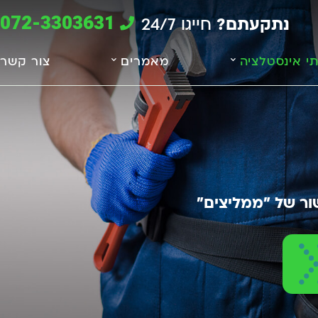
072-3303631
נתקעתם?
חייגו 24/7
תי אינסטלציה
מאמרים
צור קשר
ור של "ממליצים"