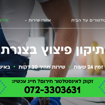
לטורים עד הבית
אזורי שירות
שירו
תיקון פיצוץ בצנרת
2 שעות
שירות מהיר 20 דקות
באיש
זקוק לאינסטלטור חירום? חייג עכשיו:
072-3303631